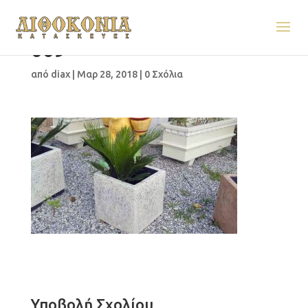
009
από
diax
|
Μαρ 28, 2018
|
0 Σχόλια
Υποβολή Σχολίου