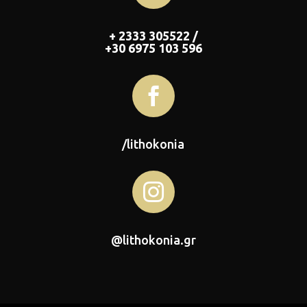
+ 2333 305522 /
+30 6975 103 596

/lithokonia

@lithokonia.gr