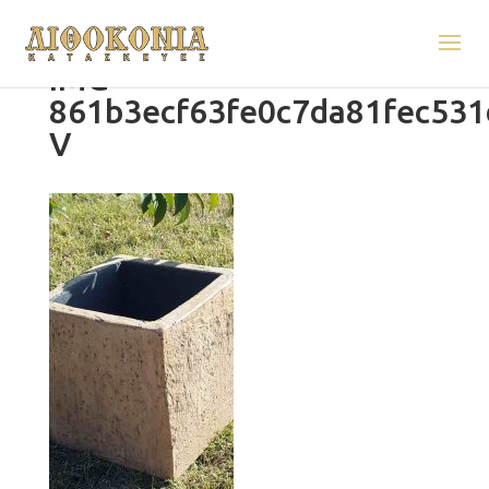
IMG-
861b3ecf63fe0c7da81fec531
V