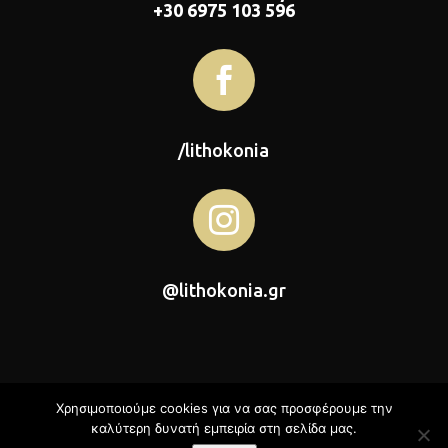
+30 6975 103 596

/lithokonia

@lithokonia.gr
Χρησιμοποιούμε cookies για να σας προσφέρουμε την
καλύτερη δυνατή εμπειρία στη σελίδα μας.
Λιθοκονία © 2026