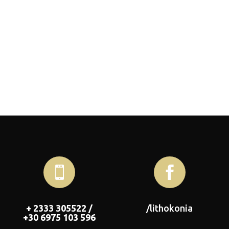


+ 2333 305522 /
/lithokonia
+30 6975 103 596