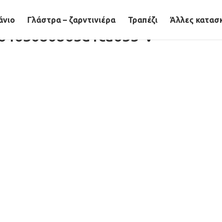
άνιο
Γλάστρα – ζαρντινιέρα
Τραπέζι
Άλλες κατασ
6463080865d1ca655-V