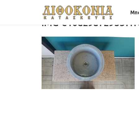
Μπ
IMG-e10d29a729557ff