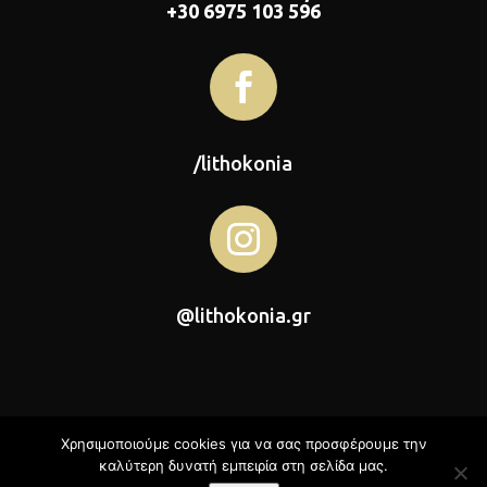
+30 6975 103 596

/lithokonia

@lithokonia.gr
Χρησιμοποιούμε cookies για να σας προσφέρουμε την
καλύτερη δυνατή εμπειρία στη σελίδα μας.
Λιθοκονία © 2026