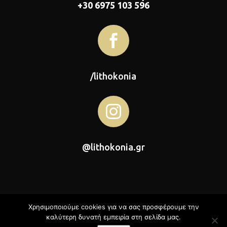
+30 6975 103 596

/lithokonia

@lithokonia.gr
Χρησιμοποιούμε cookies για να σας προσφέρουμε την
καλύτερη δυνατή εμπειρία στη σελίδα μας.
Λιθοκονία © 2026