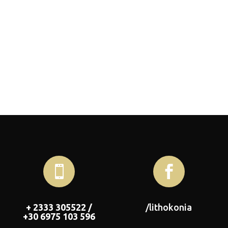


+ 2333 305522 /
/lithokonia
+30 6975 103 596