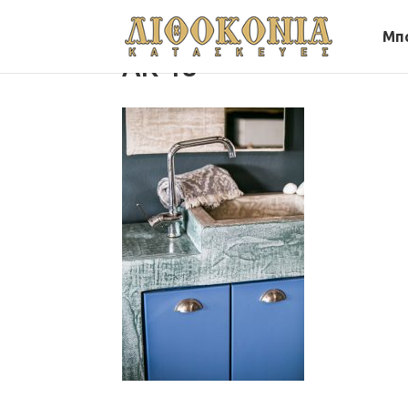
Μπ
AK-18