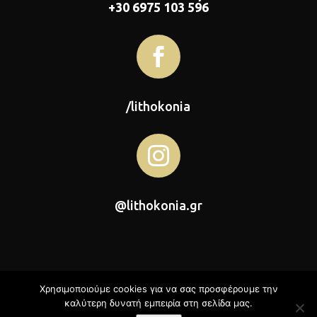
+30 6975 103 596

/lithokonia

@lithokonia.gr
Χρησιμοποιούμε cookies για να σας προσφέρουμε την
καλύτερη δυνατή εμπειρία στη σελίδα μας.
Λιθοκονία © 2026