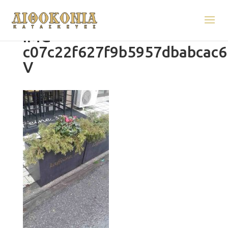
IMG-
c07c22f627f9b5957dbabcac6
V