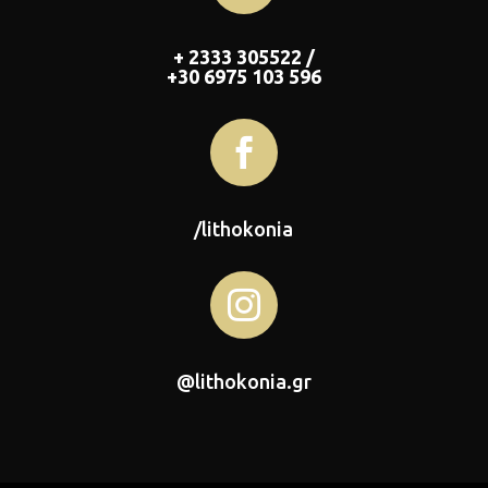
+ 2333 305522 /
+30 6975 103 596

/lithokonia

@lithokonia.gr